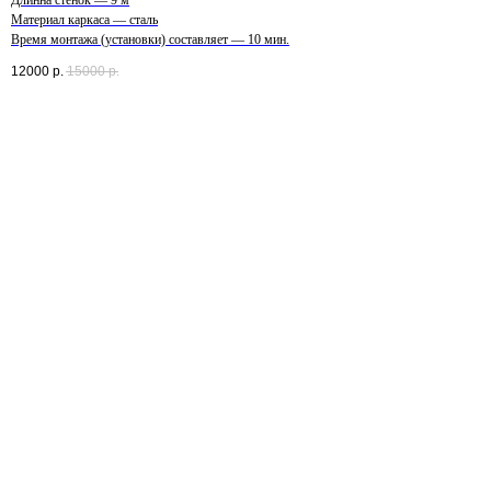
Длинна стенок — 9 м
Материал каркаса — сталь
Время монтажа (установки) составляет — 10 мин.
12000
р.
15000
р.