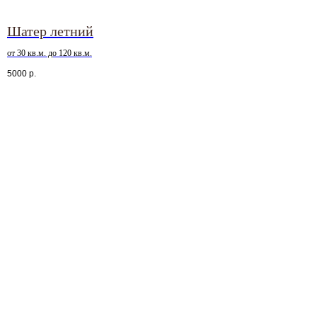
Шатер летний
от 30 кв.м. до 120 кв.м.
5000
р.
Наша цель — сделать ваше
событие незабываемым,
дать вам возможность
расслабиться и окунуться
в атмосферу праздника
Остался один шаг
до незабываемого события
Запишитесь на бесплатную консультацию