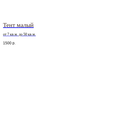
и мы избавим вас от забот, сделаем ваше
мероприятие особенным — от организации
до последнего блюда
Тент малый
от 7 кв.м. до 50 кв.м.
1500
р.
+7
Я соглашаюсь с условиями
Политики
конфиденциальности
Записаться на бесплатную
консультацию
Или напишите: