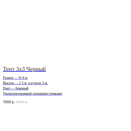
Тент 3х3 Черный
Размер — 6×4 м
Высота — 2,3 м, в куполе 3 м.
Цвет — бежевый
Укомплектованный съемными стенками
7000
р.
8000
р.