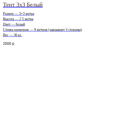
Тент 3х3 Белый
Размер — 3×3 метра
Высота — 2,5 метра
Цвет — белый
Стенка размером — 9 метров (закрывает 3 стороны)
Вес — 30 кг.
2000
р.