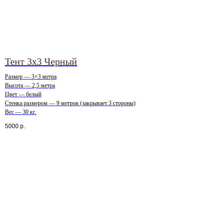
Тент 3х3 Черный
Размер — 3×3 метра
Высота — 2,5 метра
Цвет — белый
Стенка размером — 9 метров (закрывает 3 стороны)
Вес — 30 кг.
5000
р.