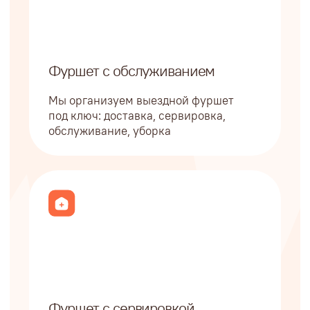
если нужно еще «вчера»
Благодаря 15-летнему опыту
выполняем даже срочные заказы
менее чем за 24 часа. При этом
сохраняем качество услуг
и приготовленных блюд
Оставить заявку
Нам доверяют