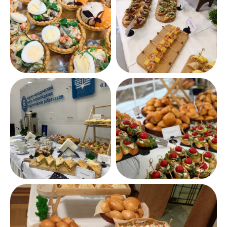
+7
Я соглашаюсь с условиями
Политики
конфиденциальности
Записаться на бесплатную
консультацию
Или напишите:
Запросить меню
Навигация
О нас
Корпоративным