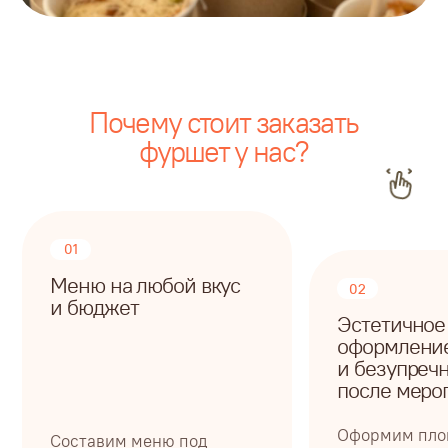
и безупречная уборка
после мероприятия
Оформим площадку
Составим меню под
и создадим атмосферу
мероприятие: бюджет,
с учетом всех ваших
площадку и количество
пожеланий. После
человек. Удовлетворим
мероприятия всё приберем,
даже самых
а вы продолжите
требовательных гостей
наслаждаться приятными
воспоминаниями
Разные виды фуршета под
ваше мероприятие