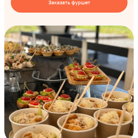
Почему стоит заказать
фуршет у нас?
01
Меню на любой вкус
02
и бюджет
Эстетичное
оформление