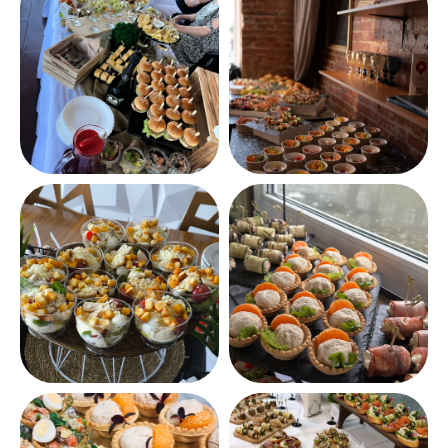
Наша цель — сделать ваше
событие незабываемым,
дать вам возможность
расслабиться и окунуться
в атмосферу праздника
Остался один шаг
до незабываемого события
Запишитесь на бесплатную консультацию
и мы избавим вас от забот, сделаем ваше
мероприятие особенным — от организации
до последнего блюда