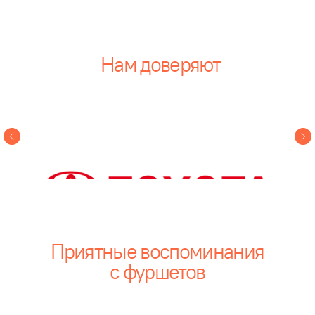
Теплые слова
от наших клиентов
Вы удивили не только меня,
Это был лучши
но всех кто присутствовал
мы могли сдела