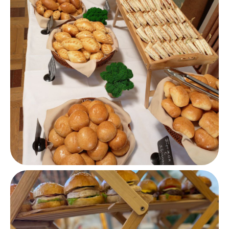
клиентам
Услуги
Контакты
Форматы
Отзывы
Контакты
+7 (831) 214 05 20
hello@volga-catering.ru
Адрес
Нижний Новгород Южное шоссе, 16В
Пн - пт 10:00-18:00