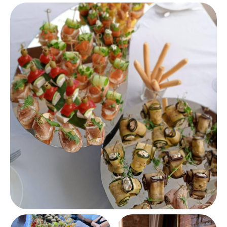
Провели два мероприятия фуршет у ЗАГСА
и банкет с барбекю. Ожидание и реальность,
Мы решили отмет
то за что всегда переживаю. Хочу сказать, что
у себя дома, мы о
реальность превзошла все одидания! Ребята
кейтерингу, и это
вы КРУТЫЕ! Благодарю за проделанную
мы могли сделать
работу на высшем уровне! Вы удивили
обслуживание и 
не только меня, но всех кто присутствовал
превратили наш 
на данных мероприятиях. Все четко, грамотно,
вечер. Ребята на
красиво со вкусом, индивидуальный подход,
замечательного к
контроль всего процесса. Желаю вашей
а их профессиона
Компании развития, идти дальше только
заставили нас чув
по нарастающей, не теряйте уровень. Для
ресторане нашего
меня и всех наших гостей- это открытие
рекомендую эту ус
возможностей сегодняшнего сервиса.
провести праздник
Рекомендую всем на 100 процентов!
Спасибо вам за т
Смотреть оригин
Смотреть оригинал