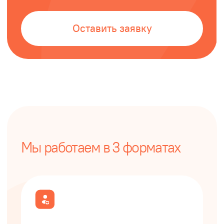
02
01
Коммерческое
Заявка
предложение
Оставьте заявку на сайте
и мы свяжемся с вами
Подберем формат мероприятия
в течение рабочего дня для
и меню для вас, сформируем
обсуждения деталей
коммерческое предложение
Организуем фуршет, даже