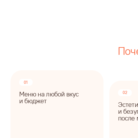
Почему 
01
Меню на любой вкус
02
и бюджет
Эстетичное
и безупречн
после мероп
Оформим площад
Составим меню под мероприятие:
атмосферу с уче
бюджет, площадку и количество
пожеланий. Пос
человек. Удовлетворим даже самых
всё приберем, а
требовательных гостей
наслаждаться п