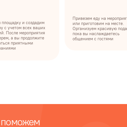
и
оможем