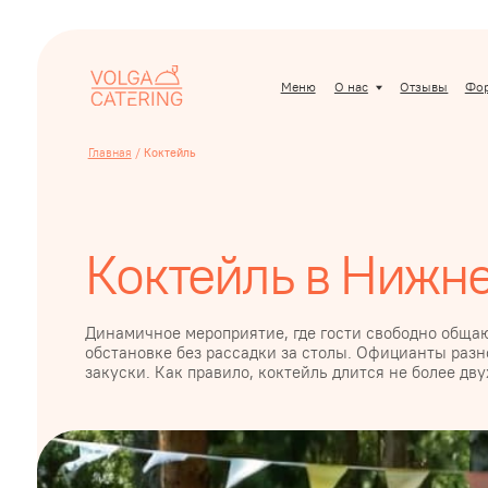
Меню
О нас
Отзывы
Форматы
Главная
/
Коктейль
Коктейль в Нижнем
Динамичное мероприятие, где гости свободно общаются в
обстановке без рассадки за столы. Официанты разносят на
закуски. Как правило, коктейль длится не более двух-трех ч