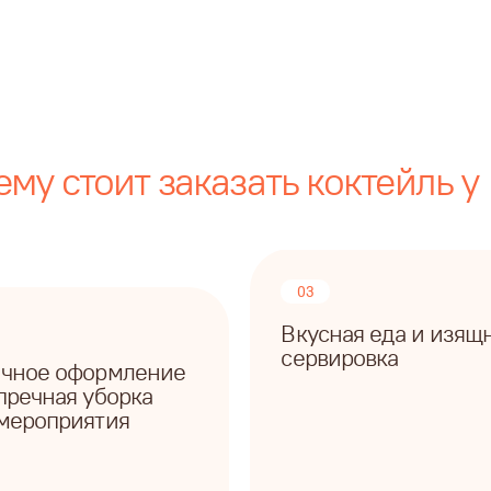
стоит заказать коктейль у нас?
03
Вкусная еда и изящная
сервировка
 оформление
ая уборка
риятия
Привезем еду на мероприятие
ку и создадим
или приготовим на месте.
том всех ваших
Организуем красивую подачу,
ле мероприятия
пока вы наслаждаетесь
 вы продолжите
общением с гостями
риятными