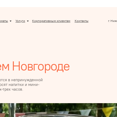
Услуги
Корпоративным клиентам
Контакты
г. Нижний Новгород
 Новгороде
 непринужденной
питки и мини-
асов.