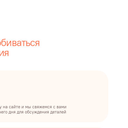
ы свяжемся с вами
бсуждения деталей
жение
 и меню для вас,
едложение
р
мету мероприятия,