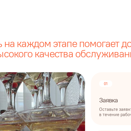
01
Заявка
Оставьте заявку на сайте и м
в течение рабочего дня для о
02
Коммерческое предло
Подберем формат мероприятия
сформируем коммерческое пр
03
Согласование и догово
Утвердим меню и подробную с