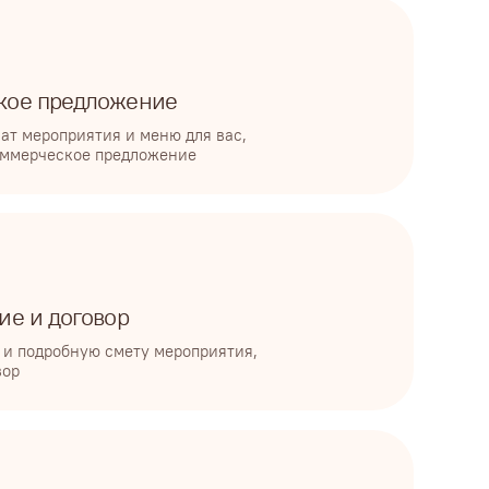
тия
 а доставим оборудование,
м и привезем еду