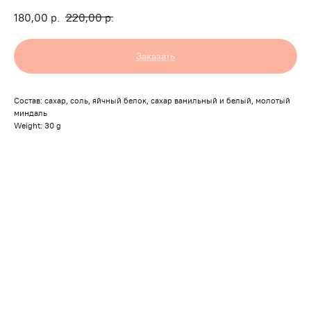
180,00
р.
220,00
р.
Заказать
Состав: сахар, соль, яйчный белок, сахар ванильный и белый, молотый
миндаль
Weight: 30 g