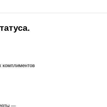
татуса.
х комплиментов
серты —