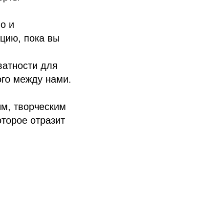
о и
цию, пока вы
ватности для
ого между нами.
ым, творческим
торое отразит